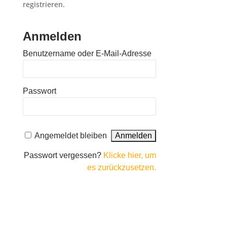
registrieren.
Anmelden
Benutzername oder E-Mail-Adresse
Passwort
A
Angemeldet bleiben
l
t
Passwort vergessen?
Klicke hier, um
e
es zurückzusetzen.
r
n
a
t
i